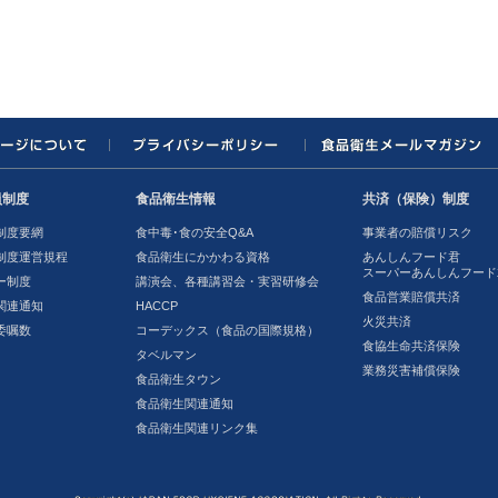
員制度
食品衛生情報
共済（保険）制度
制度要網
食中毒･食の安全Q&A
事業者の賠償リスク
制度運営規程
食品衛生にかかわる資格
あんしんフード君
スーパーあんしんフード
ー制度
講演会、各種講習会・実習研修会
食品営業賠償共済
関連通知
HACCP
火災共済
委嘱数
コーデックス（食品の国際規格）
食協生命共済保険
タベルマン
業務災害補償保険
食品衛生タウン
食品衛生関連通知
食品衛生関連リンク集