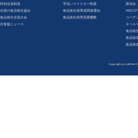
特別会員制度
手洗いマイスター制度
講演会
全国の食品衛生協会
食品衛生指導員関連通知
HACCP
食品衛生全国大会
食品衛生指導員委嘱数
コーデ
日食協ニュース
タベル
食品衛
食品衛
食品衛