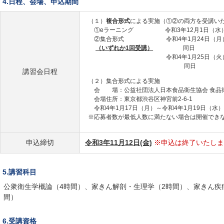
4.日程、会場、申込期間
（１）
複合形式
による実施（①②の両方を受講い
①eラーニング 令和3年12月1日（水）～
②集合形式 令和4年1月24日（月） 9:0
（いずれか1回受講）
同日 14:00～
令和4年1月25日（火） 9:00
同日 14:00～1
講習会日程
（２）集合形式による実施
会 場：公益社団法人日本食品衛生協会 食品衛
会場住所：東京都渋谷区神宮前2-6-1
令和4年1月17日（月）～令和4年1月19日（水）
※応募者数が最低人数に満たない場合は開催でき
申込締切
令和3年11月12日(金)
※申込は終了いたしま
5.講習科目
公衆衛生学概論（4時間）、家きん解剖・生理学（2時間）、家きん疾
間）
6.受講資格