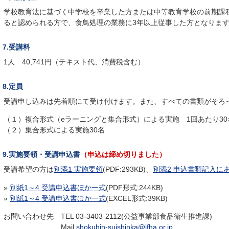
学校教育法に基づく中学校を卒業した方または中等教育学校の前期課
ると認められる方で、食鳥処理の業務に3年以上従事した方となりま
7.受講料
1人 40,741円（テキスト代、消費税含む）
8.定員
受講申し込みは先着順にて受け付けます。また、すべての書類がそろ
（１）複合形式（eラーニングと集合形式）による実施 1回あたり30名
（２）集合形式による実施30名
9.実施要領・受講申込書
（申込は締め切りました）
受講希望の方は
別添1 実施要領
(PDF:293KB)、
別添2 申込書類記入に
»
別紙1～4 受講申込書ほか一式
(PDF形式:244KB)
»
別紙1～4 受講申込書ほか一式
(EXCEL形式:39KB)
お問い合わせ先 TEL 03-3403-2112(公益事業部食品衛生推進課)
Mail
shokuhin-suishinka@jfha.or.jp