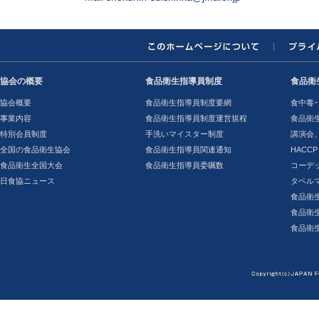
協会の概要
食品衛生指導員制度
食品衛
協会概要
食品衛生指導員制度要網
食中毒･
事業内容
食品衛生指導員制度運営規程
食品衛
特別会員制度
手洗いマイスター制度
講演会
全国の食品衛生協会
食品衛生指導員関連通知
HACCP
食品衛生全国大会
食品衛生指導員委嘱数
コーデ
日食協ニュース
タベル
食品衛
食品衛
食品衛