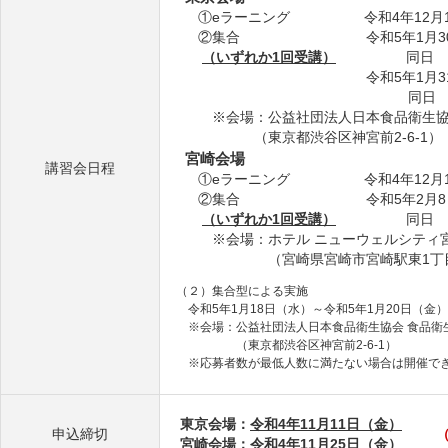
①eラーニング 令和4年12月1日（
②集合 令和5年1月30日（月） 
（いずれか1回受講）
同日 14:
令和5年1月31日（火） 9:
同日 14:00～
※会場：公益社団法人日本食品衛生協会 
（東京都渋谷区神宮前2-6-1）
宮崎会場
講習会日程
①eラーニング 令和4年12月15日
②集合 令和5年2月8日（水） 9
（いずれか1回受講）
同日 14:
※会場：ホテル ニューウェルシティ
（宮崎県宮崎市宮崎駅東1丁目2
（２）集合型による実施
令和5年1月18日（水）～令和5年1月20日（金）
※会場：公益社団法人日本食品衛生協会 食品衛生
（東京都渋谷区神宮前2-6-1）
※応募者数が最低人数に満たない場合は開催でき
東京会場：
令和4年11月11日（金）
申込締切
宮崎会場：
令和4年11月25日（金）