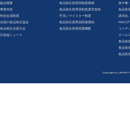
協会概要
食品衛生指導員制度要網
食中毒･
事業内容
食品衛生指導員制度運営規程
食品衛
特別会員制度
手洗いマイスター制度
講演会
全国の食品衛生協会
食品衛生指導員関連通知
HACCP
食品衛生全国大会
食品衛生指導員委嘱数
コーデ
日食協ニュース
タベル
食品衛
食品衛
食品衛