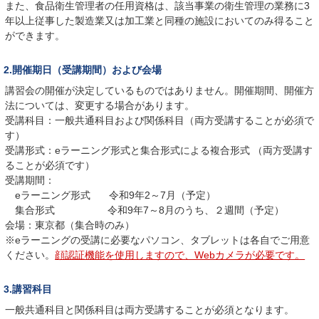
また、食品衛生管理者の任用資格は、該当事業の衛生管理の業務に3
年以上従事した製造業又は加工業と同種の施設においてのみ得ること
ができます。
2.開催期日（受講期間）および会場
講習会の開催が決定しているものではありません。開催期間、開催方
法については、変更する場合があります。
受講科目：一般共通科目および関係科目（両方受講することが必須で
す）
受講形式：eラーニング形式と集合形式による複合形式 （両方受講す
ることが必須です）
受講期間：
eラーニング形式 令和9年2～7月（予定）
集合形式 令和9年7～8月のうち、２週間（予定）
会場：東京都（集合時のみ）
※eラーニングの受講に必要なパソコン、タブレットは各自でご用意
ください。
顔認証機能を使用しますので、Webカメラが必要です。
3.講習科目
一般共通科目と関係科目は両方受講することが必須となります。