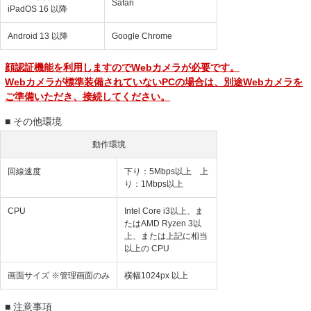
Safari
iPadOS 16 以降
Android 13 以降
Google Chrome
顔認証機能を利用しますのでWebカメラが必要です。
Webカメラが標準装備されていないPCの場合は、別途Webカメラを
ご準備いただき、接続してください。
■ その他環境
動作環境
回線速度
下り：5Mbps以上 上
り：1Mbps以上
CPU
Intel Core i3以上、ま
たはAMD Ryzen 3以
上、または上記に相当
以上の CPU
画面サイズ ※管理画面のみ
横幅1024px 以上
■ 注意事項