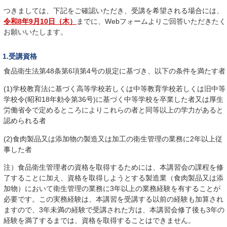
つきましては、下記をご確認いただき、受講を希望される場合には、
令和8年9月10日（木）
までに、Webフォームよりご回答いただきたく
お願いいたします。
1.受講資格
食品衛生法第48条第6項第4号の規定に基づき、以下の条件を満たす者
(1)学校教育法に基づく高等学校若しくは中等教育学校若しくは旧中等
学校令(昭和18年勅令第36号)に基づく中等学校を卒業した者又は厚生
労働省令で定めるところによりこれらの者と同等以上の学力があると
認められる者
(2)食肉製品又は添加物の製造又は加工の衛生管理の業務に2年以上従
事した者
注）食品衛生管理者の資格を取得するためには、本講習会の課程を修
了することに加え、資格を取得しようとする製造業（食肉製品又は添
加物）において衛生管理の業務に3年以上の業務経験を有することが
必要です。この実務経験は、本講習を受講する以前の経験も加算され
ますので、3年未満の経験で受講された方は、本講習会修了後も3年の
経験を満了するまでは、資格を取得することはできません。