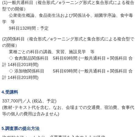
(1)一般共通科目（複合形式／eラーニング形式と集合形式による複合
型での開催）
公衆衛生概論、食品衛生法および関係法令、細菌学序論、食中毒
学 等
9科目132時間：予定
(2)関係科目（複合形式／eラーニング形式と集合形式による複合型で
の開催）
業種ごとの科目の講義、実習、施設見学 等
◇ 食肉製品関係科目 5科目69時間 (一般共通科目＋関係科目 合
計 14科目201時間)
◇ 添加物関係科目 5科目69時間 (一般共通科目＋関係科目 合
計 14科目201時間)
4.受講料
337,700円／人 (税込、予定)
(教材･テキスト代を含む。なお、会場までの交通費、宿泊費、食事代
等の個人の費用は含みません)
5.調査票の提出方法