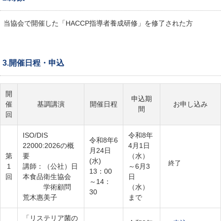
当協会で開催した「HACCP指導者養成研修」を修了された方
3.開催日程・申込
開
申込期
催
基調講演
開催日程
お申し込み
間
回
ISO/DIS
令和8年
令和8年6
22000:2026の概
4月1日
月24日
第
要
（水）
(水)
終了
1
講師：（公社）日
～6月3
13：00
回
本食品衛生協会
日
～14：
学術顧問
（水）
30
荒木惠美子
まで
「リステリア菌の