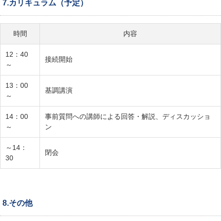
7.カリキュラム（予定）
時間
内容
12：40
接続開始
～
13：00
基調講演
～
14：00
事前質問への講師による回答・解説、ディスカッショ
～
ン
～14：
閉会
30
8.その他