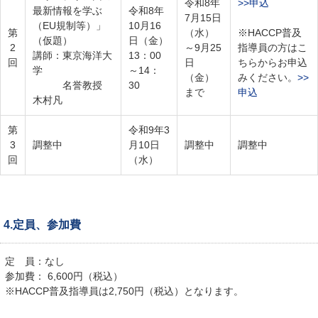
令和8年
>>申込
最新情報を学ぶ
令和8年
7月15日
（EU規制等）」
10月16
第
（水）
※HACCP普及
（仮題）
日（金）
2
～9月25
指導員の方はこ
講師：東京海洋大
13：00
回
日
ちらからお申込
学
～14：
（金）
みください。
>>
名誉教授
30
まで
申込
木村凡
第
令和9年3
3
調整中
月10日
調整中
調整中
回
（水）
4.定員、参加費
定 員：なし
参加費： 6,600円（税込）
※HACCP普及指導員は2,750円（税込）となります。