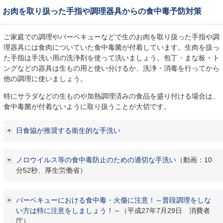
お肉を取り扱った手指や調理器具からの食中毒予防対策
ご家庭での調理やバーベキューなどで生のお肉を取り扱った手指や調
理器具には食肉についていた食中毒菌が付着しています。生肉を扱っ
た手指は手洗い用の洗浄剤を使って洗いましょう。包丁・まな板・ト
ングなどの器具は生もの用と使い分けるか、洗浄・消毒を行ってから
他の調理に使いましょう。
特にサラダなどの生ものや加熱調理済みの食品を盛り付ける場合は、
食中毒菌が付着ないように取り扱うことが大切です。
日食協が推奨する衛生的な手洗い
ノロウイルス等の食中毒防止のための適切な手洗い
（動画：10
分52秒、厚生労働省）
バーベキューにおける食中毒・火傷に注意！～普段調理をしな
い方は特に注意をしましょう！～
（平成27年7月29日 消費者
庁）