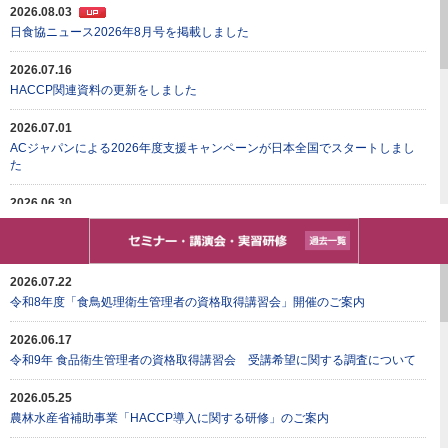
2026.08.03
日食協ニュース2026年8月号を掲載しました
2026.07.16
HACCP関連資料の更新をしました
2026.07.01
ACジャパンによる2026年度⽀援キャンペーンが⽇本全国でスタートしまし
た
2026.06.30
HACCP衛生管理記録アプリ 厚生労働省にてリリース
利用方法ショート動画公開
2026.06.26
2026.07.22
ペカンナッツを使用した加工食品に関する実態調査へのご協力のお願い
令和8年度「食鳥処理衛生管理者の資格取得講習会」開催のご案内
2026.05.21
2026.06.17
食品衛生指導員制度のページを更新しました
令和9年 食品衛生管理者の資格取得講習会 受講希望に関する調査について
2026.04.14
2026.05.25
小規模な一般飲食店事業者向け HACCPリーフレット・ショート動画を掲載
農林水産省補助事業「HACCP導入に関する研修」のご案内
しました