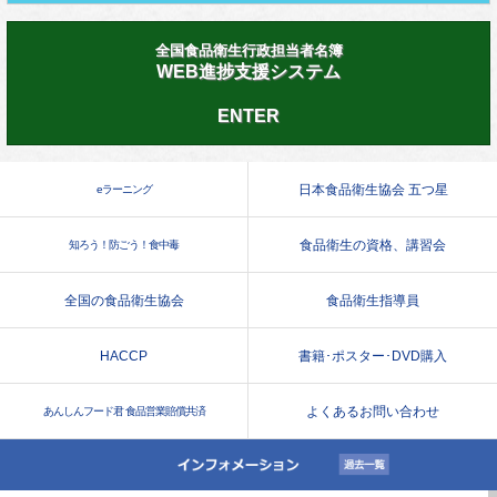
全国食品衛生行政担当者名簿
WEB進捗支援システム
ENTER
日本食品衛生協会 五つ星
eラーニング
食品衛生の資格、講習会
知ろう！防ごう！食中毒
全国の食品衛生協会
食品衛生指導員
HACCP
書籍･ポスター･DVD購入
よくあるお問い合わせ
あんしんフード君 食品営業賠償共済