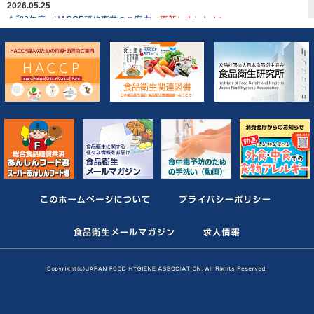
2026.05.25
2026.04.03
令和8年度 HACCP研修事業のご案内
（更新しました！）
令和8年度 アレルゲンを含む食品の検査法開発事業者の公募の実施について
（消費者庁委託事業）
2026.03.13
「HACCPフォローアップ研修会」のご案内
2025.12.08
「Codex 食品衛生の一般原則 2022 対訳」を掲載しました
2026.03.13
「HACCP指導者養成研修」のご案内
2026.03.10
「HACCP3日間研修」のご案内
2026.03.02
日食協HACCP人材育成事業「基礎研修」のご案内
2025.12.11
「食品製造現場における軟性異物混入防止対策（昆虫&毛髪編）（第２回）」
のご案内
2025.10.21
2025年11月20日（木）・21日（金）開催「食品微生物検査実習（中級2日
間）」のご案内
2025.08.29